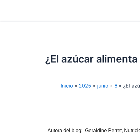
Ir
al
contenido
¿El azúcar alimenta 
Inicio
2025
junio
6
¿El azú
Autora del blog: Geraldine Perret, Nutrici